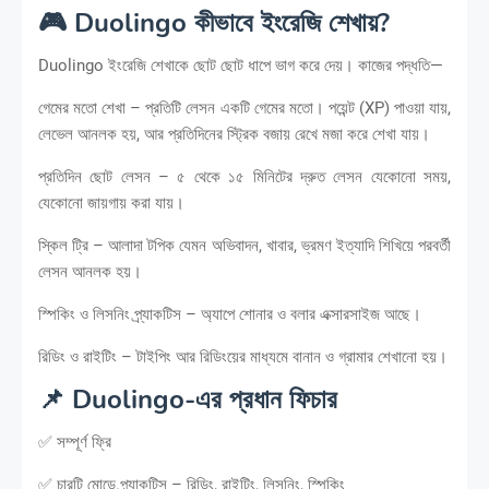
🎮 Duolingo কীভাবে ইংরেজি শেখায়?
Duolingo ইংরেজি শেখাকে ছোট ছোট ধাপে ভাগ করে দেয়। কাজের পদ্ধতি—
গেমের মতো শেখা – প্রতিটি লেসন একটি গেমের মতো। পয়েন্ট (XP) পাওয়া যায়,
লেভেল আনলক হয়, আর প্রতিদিনের স্ট্রিক বজায় রেখে মজা করে শেখা যায়।
প্রতিদিন ছোট লেসন – ৫ থেকে ১৫ মিনিটের দ্রুত লেসন যেকোনো সময়,
যেকোনো জায়গায় করা যায়।
স্কিল ট্রি – আলাদা টপিক যেমন অভিবাদন, খাবার, ভ্রমণ ইত্যাদি শিখিয়ে পরবর্তী
লেসন আনলক হয়।
স্পিকিং ও লিসনিং প্র্যাকটিস – অ্যাপে শোনার ও বলার এক্সারসাইজ আছে।
রিডিং ও রাইটিং – টাইপিং আর রিডিংয়ের মাধ্যমে বানান ও গ্রামার শেখানো হয়।
📌 Duolingo-এর প্রধান ফিচার
✅ সম্পূর্ণ ফ্রি
✅ চারটি মোডে প্র্যাকটিস – রিডিং, রাইটিং, লিসনিং, স্পিকিং