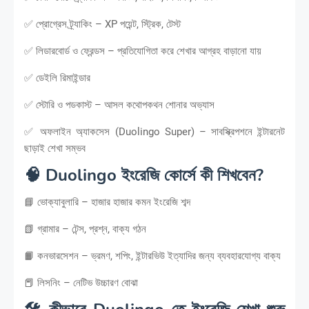
✅ প্রোগ্রেস ট্র্যাকিং – XP পয়েন্ট, স্ট্রিক, টেস্ট
✅ লিডারবোর্ড ও ফ্রেন্ডস – প্রতিযোগিতা করে শেখার আগ্রহ বাড়ানো যায়
✅ ডেইলি রিমাইন্ডার
✅ স্টোরি ও পডকাস্ট – আসল কথোপকথন শোনার অভ্যাস
✅ অফলাইন অ্যাকসেস (Duolingo Super) – সাবস্ক্রিপশনে ইন্টারনেট
ছাড়াই শেখা সম্ভব
🧠 Duolingo ইংরেজি কোর্সে কী শিখবেন?
📘 ভোক্যাবুলারি – হাজার হাজার কমন ইংরেজি শব্দ
📗 গ্রামার – টেন্স, প্রশ্ন, বাক্য গঠন
📙 কনভারসেশন – ভ্রমণ, শপিং, ইন্টারভিউ ইত্যাদির জন্য ব্যবহারযোগ্য বাক্য
📕 লিসনিং – নেটিভ উচ্চারণ বোঝা