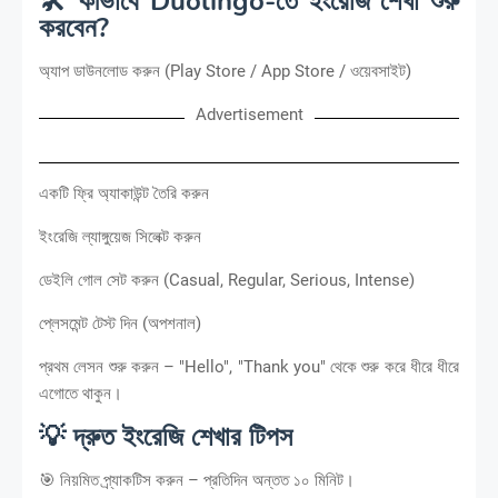
🛠️ কীভাবে Duolingo-তে ইংরেজি শেখা শুরু
করবেন?
অ্যাপ ডাউনলোড করুন (Play Store / App Store / ওয়েবসাইট)
Advertisement
একটি ফ্রি অ্যাকাউন্ট তৈরি করুন
ইংরেজি ল্যাঙ্গুয়েজ সিলেক্ট করুন
ডেইলি গোল সেট করুন (Casual, Regular, Serious, Intense)
প্লেসমেন্ট টেস্ট দিন (অপশনাল)
প্রথম লেসন শুরু করুন – "Hello", "Thank you" থেকে শুরু করে ধীরে ধীরে
এগোতে থাকুন।
💡 দ্রুত ইংরেজি শেখার টিপস
🎯 নিয়মিত প্র্যাকটিস করুন – প্রতিদিন অন্তত ১০ মিনিট।