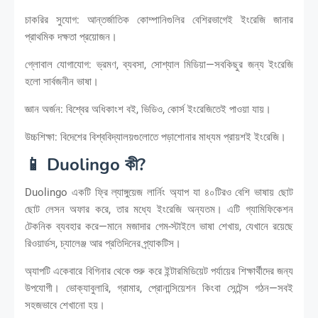
চাকরির সুযোগ: আন্তর্জাতিক কোম্পানিগুলির বেশিরভাগেই ইংরেজি জানার
প্রাথমিক দক্ষতা প্রয়োজন।
গ্লোবাল যোগাযোগ: ভ্রমণ, ব্যবসা, সোশ্যাল মিডিয়া—সবকিছুর জন্য ইংরেজি
হলো সার্বজনীন ভাষা।
জ্ঞান অর্জন: বিশ্বের অধিকাংশ বই, ভিডিও, কোর্স ইংরেজিতেই পাওয়া যায়।
উচ্চশিক্ষা: বিদেশের বিশ্ববিদ্যালয়গুলোতে পড়াশোনার মাধ্যম প্রায়শই ইংরেজি।
📱 Duolingo কী?
Duolingo একটি ফ্রি ল্যাঙ্গুয়েজ লার্নিং অ্যাপ যা ৪০টিরও বেশি ভাষায় ছোট
ছোট লেসন অফার করে, তার মধ্যে ইংরেজি অন্যতম। এটি গ্যামিফিকেশন
টেকনিক ব্যবহার করে—মানে মজাদার গেম-স্টাইলে ভাষা শেখায়, যেখানে রয়েছে
রিওয়ার্ডস, চ্যালেঞ্জ আর প্রতিদিনের প্র্যাকটিস।
অ্যাপটি একেবারে বিগিনার থেকে শুরু করে ইন্টারমিডিয়েট পর্যায়ের শিক্ষার্থীদের জন্য
উপযোগী। ভোক্যাবুলারি, গ্রামার, প্রোনান্সিয়েশন কিংবা সেন্টেন্স গঠন—সবই
সহজভাবে শেখানো হয়।