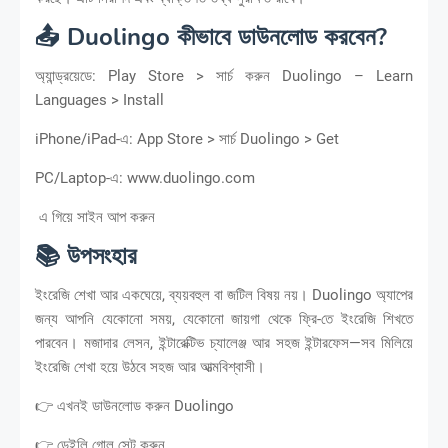
📤 Duolingo কীভাবে ডাউনলোড করবেন?
অ্যান্ড্রয়েডে: Play Store > সার্চ করুন Duolingo – Learn
Languages > Install
iPhone/iPad-এ: App Store > সার্চ Duolingo > Get
PC/Laptop-এ: www.duolingo.com
এ গিয়ে সাইন আপ করুন
📚 উপসংহার
ইংরেজি শেখা আর একঘেয়ে, ব্যয়বহুল বা জটিল বিষয় নয়। Duolingo অ্যাপের
জন্য আপনি যেকোনো সময়, যেকোনো জায়গা থেকে ফ্রি-তে ইংরেজি শিখতে
পারবেন। মজাদার লেসন, ইন্টারেক্টিভ চ্যালেঞ্জ আর সহজ ইন্টারফেস—সব মিলিয়ে
ইংরেজি শেখা হয়ে উঠবে সহজ আর আত্মবিশ্বাসী।
👉 এখনই ডাউনলোড করুন Duolingo
👉 ডেইলি গোল সেট করুন