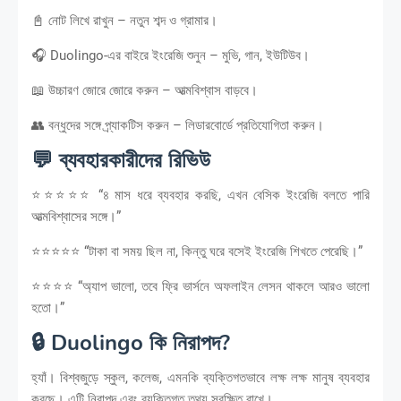
📓 নোট লিখে রাখুন – নতুন শব্দ ও গ্রামার।
🎧 Duolingo-এর বাইরে ইংরেজি শুনুন – মুভি, গান, ইউটিউব।
📖 উচ্চারণ জোরে জোরে করুন – আত্মবিশ্বাস বাড়বে।
👥 বন্ধুদের সঙ্গে প্র্যাকটিস করুন – লিডারবোর্ডে প্রতিযোগিতা করুন।
💬 ব্যবহারকারীদের রিভিউ
⭐⭐⭐⭐⭐ “৪ মাস ধরে ব্যবহার করছি, এখন বেসিক ইংরেজি বলতে পারি
আত্মবিশ্বাসের সঙ্গে।”
⭐⭐⭐⭐⭐ “টাকা বা সময় ছিল না, কিন্তু ঘরে বসেই ইংরেজি শিখতে পেরেছি।”
⭐⭐⭐⭐ “অ্যাপ ভালো, তবে ফ্রি ভার্সনে অফলাইন লেসন থাকলে আরও ভালো
হতো।”
🔒 Duolingo কি নিরাপদ?
হ্যাঁ। বিশ্বজুড়ে স্কুল, কলেজ, এমনকি ব্যক্তিগতভাবে লক্ষ লক্ষ মানুষ ব্যবহার
করছে। এটি নিরাপদ এবং ব্যক্তিগত তথ্য সুরক্ষিত রাখে।