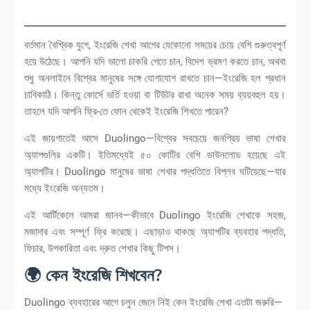
বর্তমান বৈশ্বিক যুগে, ইংরেজি শেখা আগের যেকোনো সময়ের চেয়ে বেশি গুরুত্বপূর্ণ
হয়ে উঠেছে। আপনি যদি ভালো চাকরি পেতে চান, বিদেশ ভ্রমণ করতে চান, অথবা
শুধু অনলাইনে বিশ্বের মানুষের সঙ্গে যোগাযোগ রাখতে চান—ইংরেজি হল প্রধান
চাবিকাঠি। কিন্তু কোর্সে ভর্তি হওয়া বা টিউটর রাখা অনেক সময় ব্যয়বহুল হয়।
তাহলে যদি আপনি ফ্রি-তে ফোন থেকেই ইংরেজি শিখতে পারেন?
এই জায়গাতেই আসে Duolingo—বিশ্বের সবচেয়ে জনপ্রিয় ভাষা শেখার
অ্যাপগুলির একটি। ইতিমধ্যেই ৫০ কোটির বেশি ডাউনলোড হয়েছে এই
অ্যাপটির। Duolingo মানুষের ভাষা শেখার পদ্ধতিতে বিপ্লব ঘটিয়েছে—যার
মধ্যে ইংরেজি অন্যতম।
এই আর্টিকেলে আমরা জানব—কীভাবে Duolingo ইংরেজি শেখাকে সহজ,
মজাদার এবং সম্পূর্ণ ফ্রি করেছে। এছাড়াও থাকছে অ্যাপটির ব্যবহার পদ্ধতি,
ফিচার, উপকারিতা এবং দ্রুত শেখার কিছু টিপস।
🌍 কেন ইংরেজি শিখবেন?
Duolingo ব্যবহারের আগে চলুন জেনে নিই কেন ইংরেজি শেখা এতটা জরুরি—