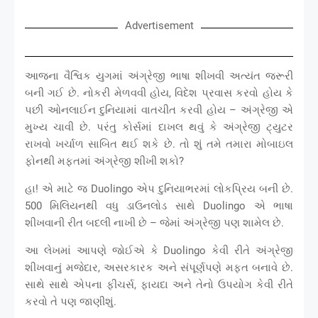
Advertisement
આજના વૈશ્વિક યુગમાં અંગ્રેજી ભાષા શીખવી અત્યંત જરૂરી
બની ગઈ છે. નોકરી મેળવવી હોય, વિદેશ પ્રવાસ કરવો હોય કે
પછી ઓનલાઈન દુનિયામાં વાતચીત કરવી હોય – અંગ્રેજી એ
મુખ્ય ચાવી છે. પરંતુ કોર્સમાં દાખલ થવું કે અંગ્રેજી ટ્યુટર
રાખવો ખર્ચાળ સાબિત થઈ શકે છે. તો શું તમે તમારા મોબાઇલ
ફોનથી મફતમાં અંગ્રેજી શીખી શકો?
હા! એ માટે જ Duolingo એપ દુનિયાભરમાં લોકપ્રિય બની છે.
500 મિલિયનથી વધુ ડાઉનલોડ સાથે Duolingo એ ભાષા
શીખવાની રીત બદલી નાખી છે – જેમાં અંગ્રેજી પણ શામેલ છે.
આ લેખમાં આપણે જોઈએ કે Duolingo કેવી રીતે અંગ્રેજી
શીખવાનું મજેદાર, અસરકારક અને સંપૂર્ણપણે મફત બનાવે છે.
સાથે સાથે એપના ફીચર્સ, ફાયદા અને તેનો ઉપયોગ કેવી રીતે
કરવો તે પણ જાણીશું.