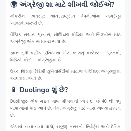
🌍 અંગ્રેજી શા માટે શીખવી જોઈએ?
નોકરીના અવસર: આંતરરાષ્ટ્રીય કંપનીઓમાં અંગ્રેજી
આવડવી જરૂરી છે.
વૈશ્વિક સંચાર: પ્રવાસ, સોશિયલ મીડિયા અને બિઝનેસ માટે
અંગ્રેજી એક સામાન્ય ભાષા છે.
જ્ઞાન સુધી પહોંચ: દુનિયાના મોટા ભાગનું કન્ટેન્ટ – પુસ્તકો,
વિડિયો, કોર્સ – અંગ્રેજીમાં છે.
ઉચ્ચ શિક્ષણ: વિદેશી યુનિવર્સિટીમાં મોટાભાગે શિક્ષણ અંગ્રેજીમાં
આપવામાં આવે છે.
📱 Duolingo શું છે?
Duolingo એક મફત ભાષા શીખવાની એપ છે જે 40 થી વધુ
ભાષાઓમાં પાઠ આપે છે. તેમાં અંગ્રેજી માટે ખાસ અભ્યાસક્રમ
છે.
એપમાં નાના-નાના પાઠો, રમૂજી કસરતો, રિવોર્ડ્સ અને દૈનિક