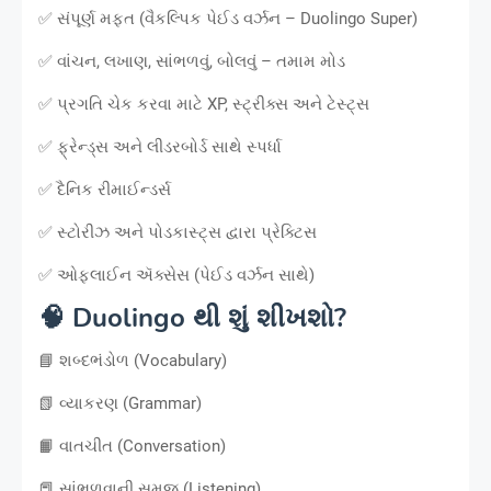
✅ સંપૂર્ણ મફત (વૈકલ્પિક પેઈડ વર્ઝન – Duolingo Super)
✅ વાંચન, લખાણ, સાંભળવું, બોલવું – તમામ મોડ
✅ પ્રગતિ ચેક કરવા માટે XP, સ્ટ્રીક્સ અને ટેસ્ટ્સ
✅ ફ્રેન્ડ્સ અને લીડરબોર્ડ સાથે સ્પર્ધા
✅ દૈનિક રીમાઈન્ડર્સ
✅ સ્ટોરીઝ અને પોડકાસ્ટ્સ દ્વારા પ્રેક્ટિસ
✅ ઓફલાઈન ઍક્સેસ (પેઈડ વર્ઝન સાથે)
🧠 Duolingo થી શું શીખશો?
📘 શબ્દભંડોળ (Vocabulary)
📗 વ્યાકરણ (Grammar)
📙 વાતચીત (Conversation)
📕 સાંભળવાની સમજ (Listening)