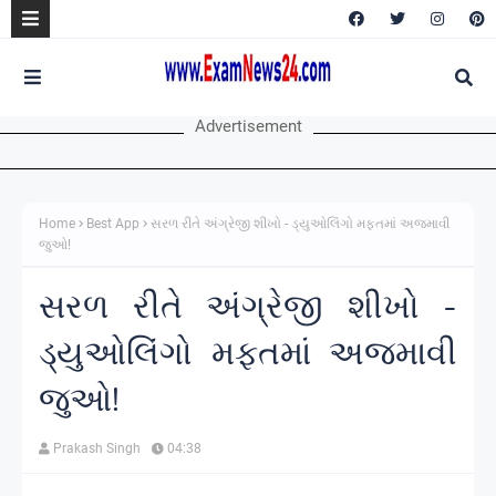
Advertisement
Home
Best App
સરળ રીતે અંગ્રેજી શીખો - ડ્યુઓલિંગો મફતમાં અજમાવી
જુઓ!
સરળ રીતે અંગ્રેજી શીખો -
ડ્યુઓલિંગો મફતમાં અજમાવી
જુઓ!
Prakash Singh
04:38