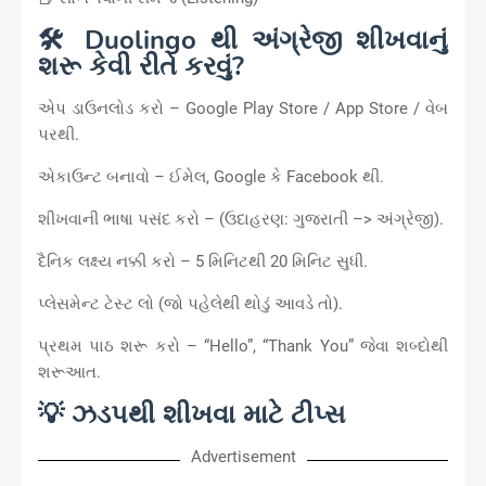
🛠️ Duolingo થી અંગ્રેજી શીખવાનું
શરૂ કેવી રીતે કરવું?
એપ ડાઉનલોડ કરો – Google Play Store / App Store / વેબ
પરથી.
એકાઉન્ટ બનાવો – ઈમેલ, Google કે Facebook થી.
શીખવાની ભાષા પસંદ કરો – (ઉદાહરણ: ગુજરાતી –> અંગ્રેજી).
દૈનિક લક્ષ્ય નક્કી કરો – 5 મિનિટથી 20 મિનિટ સુધી.
પ્લેસમેન્ટ ટેસ્ટ લો (જો પહેલેથી થોડું આવડે તો).
પ્રથમ પાઠ શરૂ કરો – “Hello”, “Thank You” જેવા શબ્દોથી
શરૂઆત.
💡 ઝડપથી શીખવા માટે ટીપ્સ
Advertisement