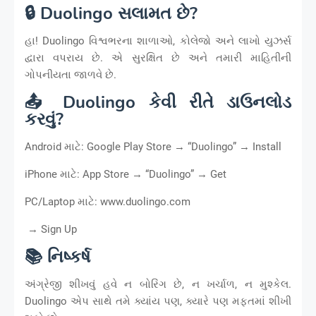
🔒 Duolingo સલામત છે?
હા! Duolingo વિશ્વભરના શાળાઓ, કોલેજો અને લાખો યુઝર્સ
દ્વારા વપરાય છે. એ સુરક્ષિત છે અને તમારી માહિતીની
ગોપનીયતા જાળવે છે.
📤 Duolingo કેવી રીતે ડાઉનલોડ
કરવું?
Android માટે: Google Play Store → “Duolingo” → Install
iPhone માટે: App Store → “Duolingo” → Get
PC/Laptop માટે: www.duolingo.com
→ Sign Up
📚 નિષ્કર્ષ
અંગ્રેજી શીખવું હવે ન બોરિંગ છે, ન ખર્ચાળ, ન મુશ્કેલ.
Duolingo એપ સાથે તમે ક્યાંય પણ, ક્યારે પણ મફતમાં શીખી