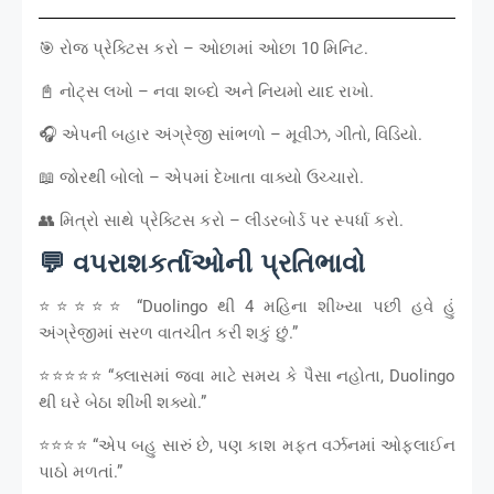
🎯 રોજ પ્રેક્ટિસ કરો – ઓછામાં ઓછા 10 મિનિટ.
📓 નોટ્સ લખો – નવા શબ્દો અને નિયમો યાદ રાખો.
🎧 એપની બહાર અંગ્રેજી સાંભળો – મૂવીઝ, ગીતો, વિડિયો.
📖 જોરથી બોલો – એપમાં દેખાતા વાક્યો ઉચ્ચારો.
👥 મિત્રો સાથે પ્રેક્ટિસ કરો – લીડરબોર્ડ પર સ્પર્ધા કરો.
💬 વપરાશકર્તાઓની પ્રતિભાવો
⭐⭐⭐⭐⭐ “Duolingo થી 4 મહિના શીખ્યા પછી હવે હું
અંગ્રેજીમાં સરળ વાતચીત કરી શકું છું.”
⭐⭐⭐⭐⭐ “ક્લાસમાં જવા માટે સમય કે પૈસા નહોતા, Duolingo
થી ઘરે બેઠા શીખી શક્યો.”
⭐⭐⭐⭐ “એપ બહુ સારું છે, પણ કાશ મફત વર્ઝનમાં ઓફલાઈન
પાઠો મળતાં.”