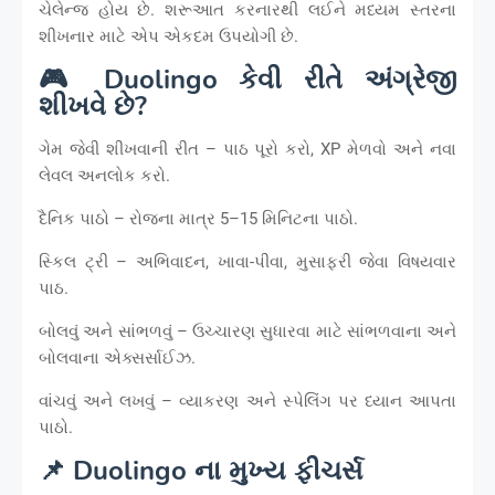
ચેલેન્જ હોય છે. શરૂઆત કરનારથી લઈને મધ્યમ સ્તરના
શીખનાર માટે એપ એકદમ ઉપયોગી છે.
🎮 Duolingo કેવી રીતે અંગ્રેજી
શીખવે છે?
ગેમ જેવી શીખવાની રીત – પાઠ પૂરો કરો, XP મેળવો અને નવા
લેવલ અનલોક કરો.
દૈનિક પાઠો – રોજના માત્ર 5–15 મિનિટના પાઠો.
સ્કિલ ટ્રી – અભિવાદન, ખાવા-પીવા, મુસાફરી જેવા વિષયવાર
પાઠ.
બોલવું અને સાંભળવું – ઉચ્ચારણ સુધારવા માટે સાંભળવાના અને
બોલવાના એક્સર્સાઈઝ.
વાંચવું અને લખવું – વ્યાકરણ અને સ્પેલિંગ પર ધ્યાન આપતા
પાઠો.
📌 Duolingo ના મુખ્ય ફીચર્સ